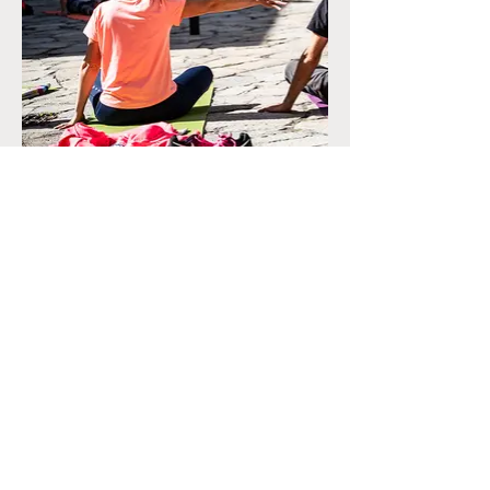
CONTACT
+33 (0)6.34.28.38.47
marine@reconnectyourteam.com
ACTUALITÉS
Blog
LÉGALES