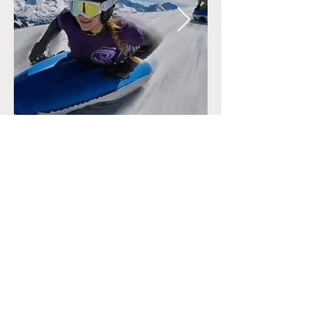
CONTACT
+33 (0)6.34.28.38.47
marine@reconnectyourteam.com
ACTUALITÉS
Blog