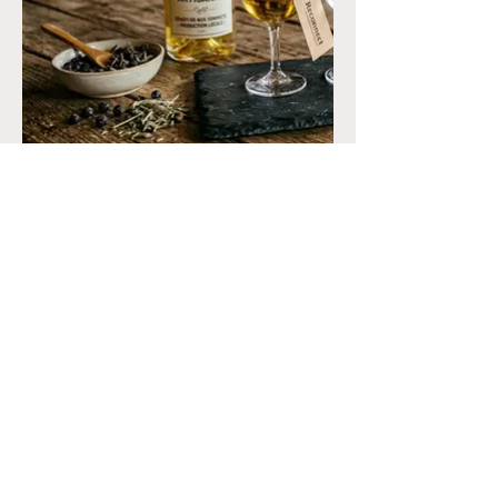
CONTACT
+33 (0)6.34.28.38.47
marine@reconnectyourteam.com
ACTUALITÉS
Blog
LÉGALES