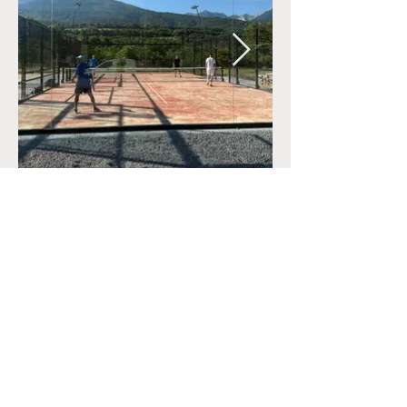
CONTACT
+33 (0)6.34.28.38.47
marine@reconnectyourteam.com
ACTUALITÉS