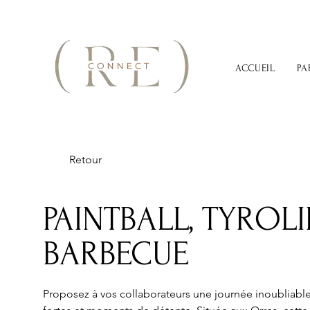
ACCUEIL
PA
Retour
PAINTBALL, TYROL
BARBECUE
Proposez à vos collaborateurs une journée inoubliable