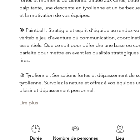
fortes et moments de détente. Située aux Orres, cette a
palpitante, une descente en tyrolienne et un barbecue 
et la motivation de vos équipes. 
🎯 Paintball : Stratégie et esprit d’équipe au rendez-
véritable jeu d’aventure où communication, coordinati
essentiels. Que ce soit pour défendre une base ou conqué
parfaite pour mettre en avant les qualités stratégique
rires. 
🚀 Tyrolienne : Sensations fortes et dépassement de so
tyrolienne. Survolez la nature et offrez à vos équipes
plaisir et dépassement personnel. 
Lire plus
Durée
Nombre de personnes
Lieu